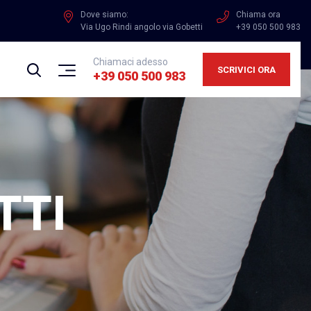
Dove siamo:
Chiama ora
Via Ugo Rindi angolo via Gobetti
+39 050 500 983
Chiamaci adesso
SCRIVICI ORA
+39 050 500 983
TTI