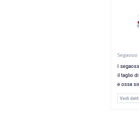
Segaossi
I segaoss
il taglio d
e ossa sia
Vedi dett