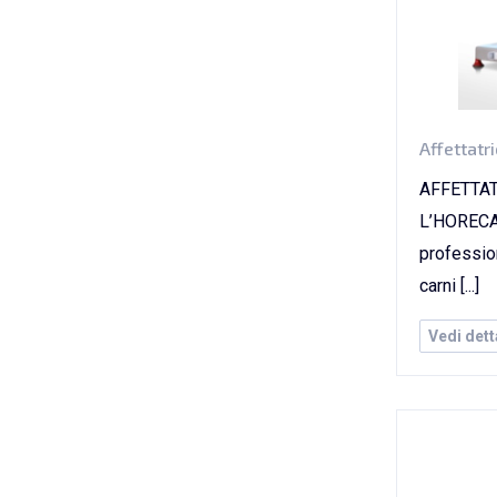
Affettatri
AFFETTAT
L’HORECAAf
professiona
carni [...]
Vedi dett