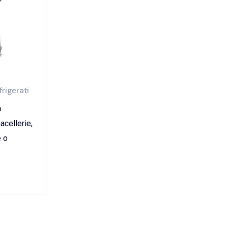
frigerati
o
acellerie,
e o