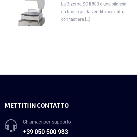
La Bizerba SC II 800 è una bilancia
da banco per la vendita assistita,
con tastiera [...]
METTITI IN CONTATTO
Chiamaci per supporto
+39 050 500 983